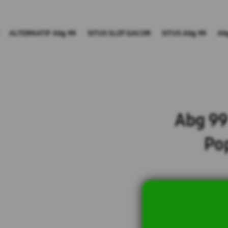
ALTERNATIF Abg 99
SITUS SLOT GACOR
SITUS Abg 99
Ab
Abg 99
Po