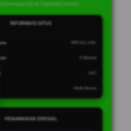
| Kemenangan Eksak Popularitas Amnesti
INFORMASI SITUS
una
999.512.128+
ran
4 Metode
t
24/7
Multi-Device
PENAWARAN SPESIAL