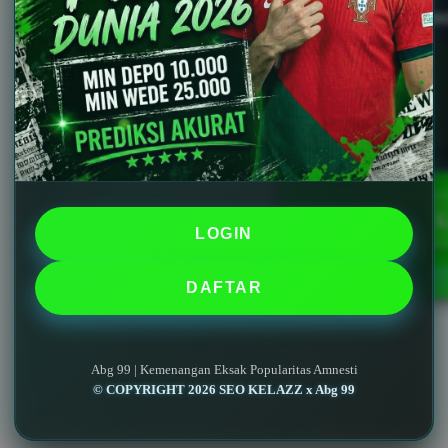
B
LOGIN
DAFTAR
Abg 99 | Kemenangan Eksak Popularitas Amnesti
© COPYRIGHT 2026 SEO KELAZZ x Abg 99