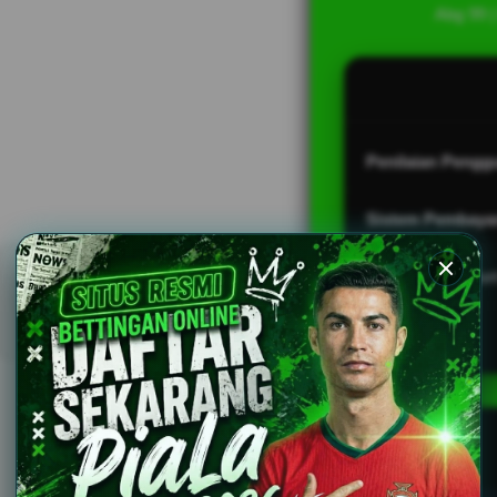
Abg 99 
Penilaian Pengg
Sistem Pembaya
Layanan Suppor
+4 lebih
banyak
Platform