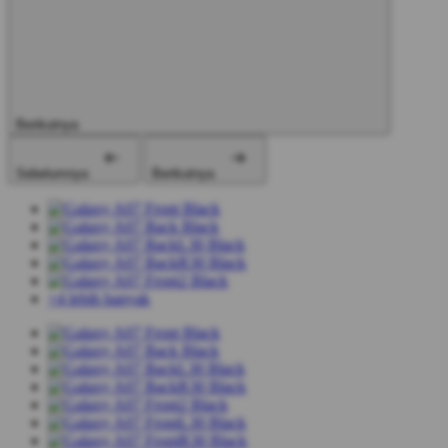
Berikutnya
Sebelumnya
Berikutnya
+4 lebih banyak