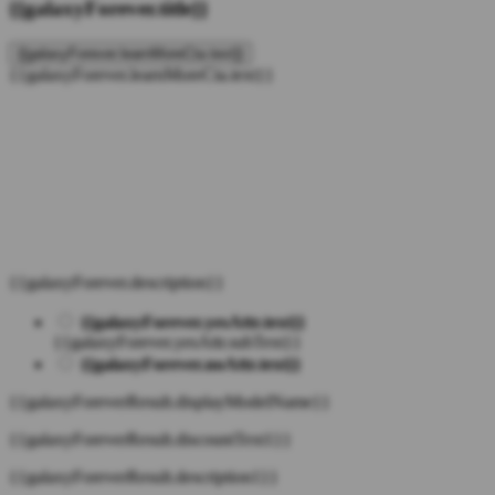
{{galaxyForever.title}}
{{galaxyForever.learnMoreCta.text}}
{{galaxyForever.learnMoreCta.text}}
{{galaxyForever.description}}
{{galaxyForever.yesAttr.text}}
{{galaxyForever.yesAttr.subText}}
{{galaxyForever.noAttr.text}}
{{galaxyForeverResult.displayModelName}}
{{galaxyForeverResult.discountText1}}
{{galaxyForeverResult.description1}}