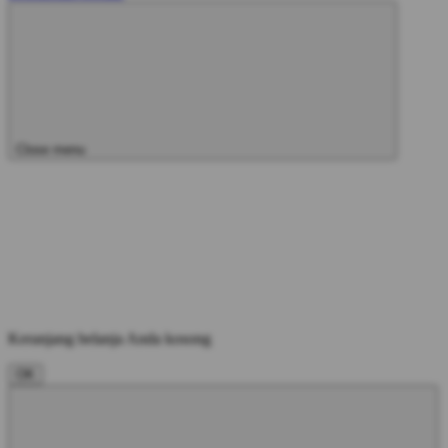
Close menu
Keranjang belanja Anda kosong
OK