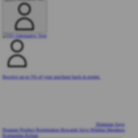
Receive up to 5% of your purchase back in points.
Halaman Saya
Pesanan
Product Registration
Rewards Saya
Wishlist
Members
Komunitas
Keluar