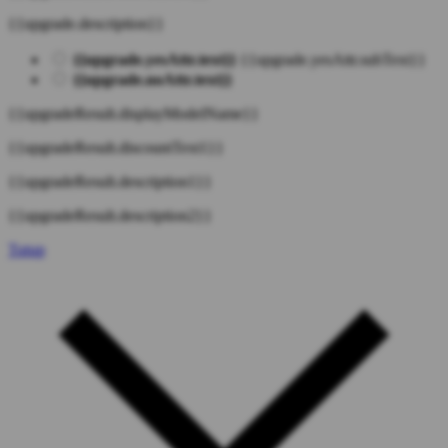
{{upgrade.description}}
{{upgrade.yesAttr.text}}
{{upgrade.yesAttr.subText}}
{{upgrade.noAttr.text}}
{{upgradeResult.displayModelName}}
{{upgradeResult.discountText1}}
{{upgradeResult.description1}}
{{upgradeResult.description2}}
Tutup