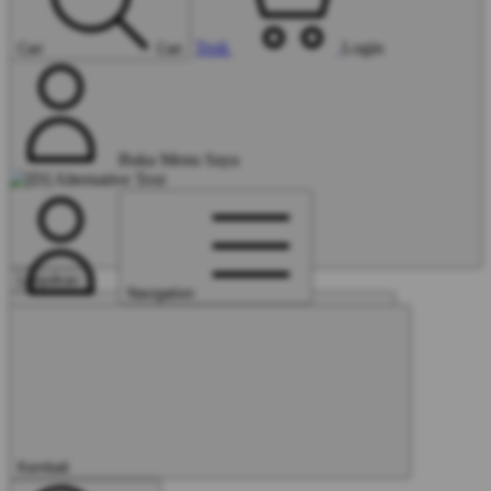
Troli
Login
Cari
Cari
Buka Menu Saya
Lanjutkan
Navigation
Tutup
Kembali