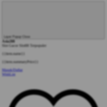
Layer Popup Close
Asia288
Slot Gacor
Slot88
Terpopuler
{{item.name}}
{{item.summaryPrice}}
Masuk/Daftar
WishList