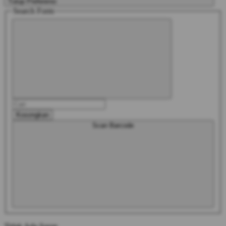
Tutup Preferensi
Search Form
Kosongkan
Scan Barcode