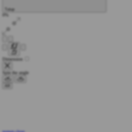
Tutup
0%
Dimension
Spin the angle
AR
popup close