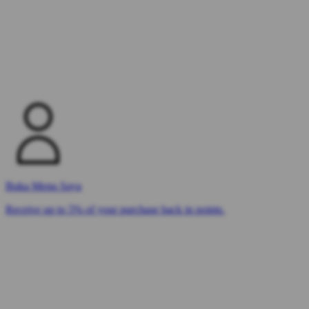
Buka Menu Saya
Receive up to 5% of your purchase back in points.