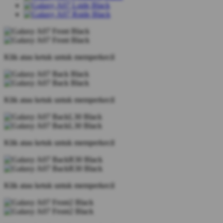
Klik atau ketuk untuk memperkecil
Klik atau ketuk untuk memperkecil
Klik atau ketuk untuk memperkecil
Klik atau ketuk untuk memperkecil