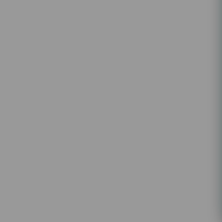
Layer Popup Close