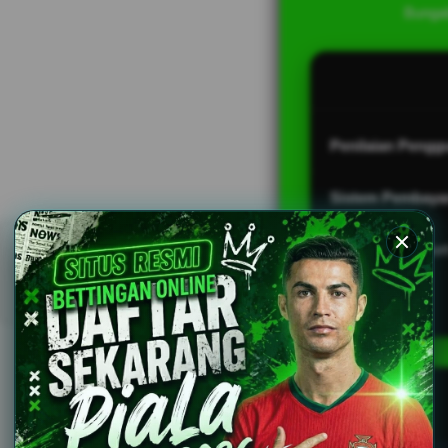
Bungab
Penilaian Pengg
Sistem Pembaya
Layanan Suppor
+4 lebih
banyak
Platform