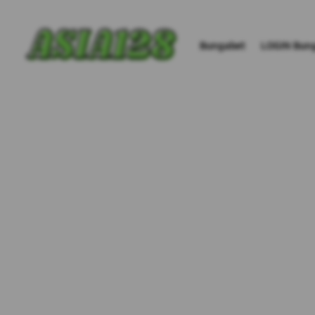
Skip
to
content
Bungabet
LOGIN Bun