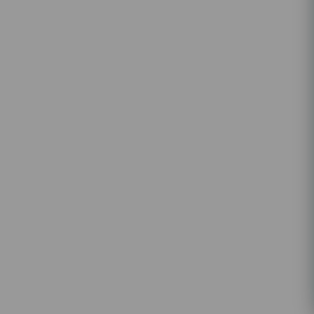
Layer Popup Close