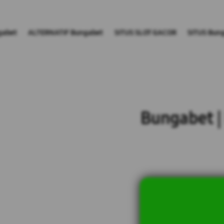
gabet
ALTERNATIF Bungabet
SITUS SLOT GACOR
SITUS Bun
Bungabet |