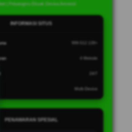
et | Peluangmu Eksak Devisa Amnesti
INFORMASI SITUS
una
999.512.128+
ran
4 Metode
t
24/7
Multi-Device
PENAWARAN SPESIAL