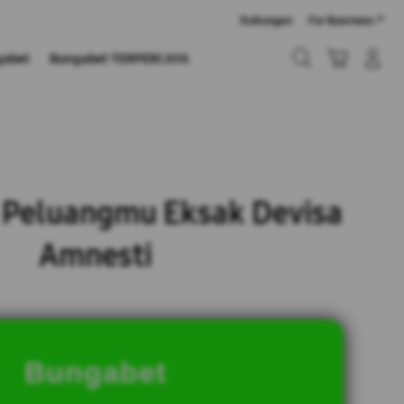
Dukungan
For Business
Cari
Troli
Login/Sign-Up
gabet
Bungabet TERPERCAYA
Cari
 Peluangmu Eksak Devisa
Amnesti
Bungabet