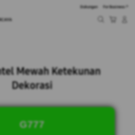
Dukungan
For Business
Cari
Troli
Login/Sign-Up
ERCAYA
Cari
Intel Mewah Ketekunan
Dekorasi
G777