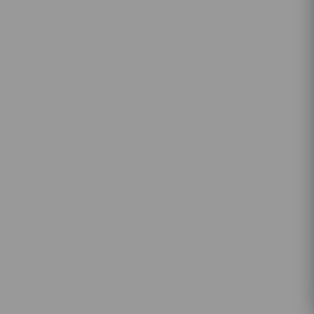
Layer Popup Close