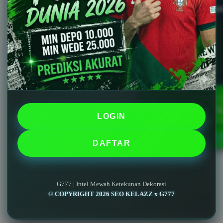
B
LOGIN
DAFTAR
G777 | Intel Mewah Ketekunan Dekorasi
© COPYRIGHT 2026 SEO KELAZZ x G777