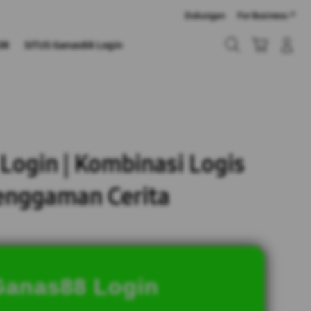
Dukungan
For Business
Cari
Troli
Login/Sign-Up
OR
SITUS Ganas88 Login
Cari
Login | Kombinasi Logis
enggaman Cerita
Ganas88 Login