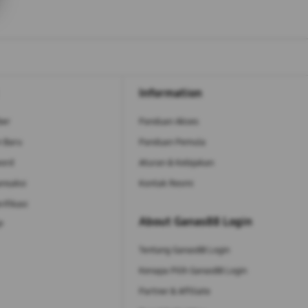
Information
ber
Panduan Akses
n Baru
Panduan Pemula
ord
Aturan & Kebijakan
ansaksi
Kontak Resmi
ifikasi
About Ganas88 Login
P
Tentang Ganas88 Login
Kenapa Pilih Ganas88 Login
Partner & Affiliate