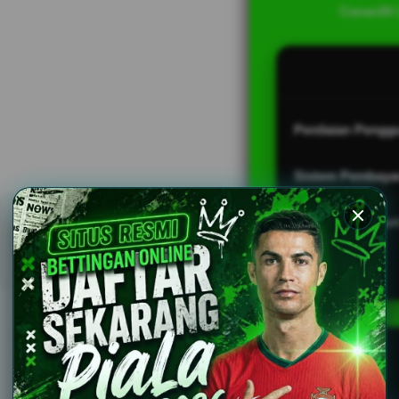
Ganas88 L
Penilaian Pengg
Sistem Pembaya
Layanan Suppor
+4 lebih
banyak
Platform