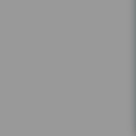
Layer Popup Close