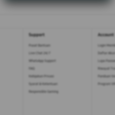
Support
Account
Pusat Bantuan
Login Mem
Live Chat 24/7
Daftar Aku
WhatsApp Support
Lupa Passw
FAQ
Riwayat Tr
Kebijakan Privasi
Panduan Ver
Syarat & Ketentuan
Program VI
Responsible Gaming