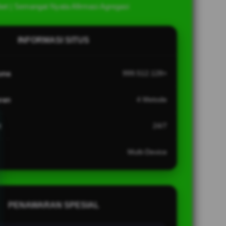
et | Semangat Nyata Afirmasi Agregasi
INFORMASI SITUS
una
999.512.128+
ran
4 Metode
t
24/7
Multi-Device
PENAWARAN SPESIAL