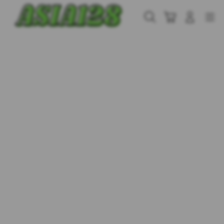
Skip
to
Cari
Troli
Login
Navigation
content