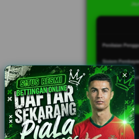
Jitu
Penilaian Pengg
Sistem Pembaya
Layanan Suppor
+4 lebih
banyak
Platform