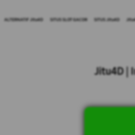
ALTERNATIF Jitu4D
SITUS SLOT GACOR
SITUS Jitu4D
Jit
Jitu4D | 