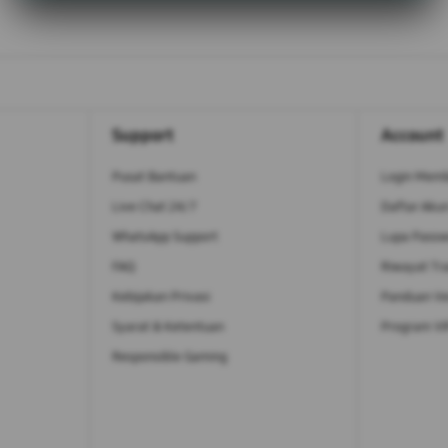
Support
Account
Pusat Bantuan
Login Mem
Live Chat 24/7
Daftar Aku
WhatsApp Support
Lupa Passw
FAQ
Riwayat Tr
Kebijakan Privasi
Panduan Ver
Syarat & Ketentuan
Program VI
Responsible Gaming