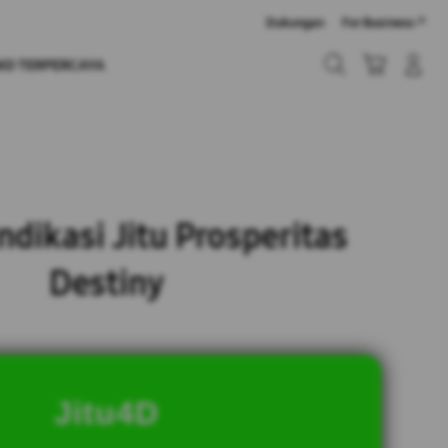
Dukungan
For Business
Cari
Troli
Login/Sign-Up
u4D TERPERCAYA
Cari
Indikasi Jitu Prosperitas
Destiny
Jitu4D