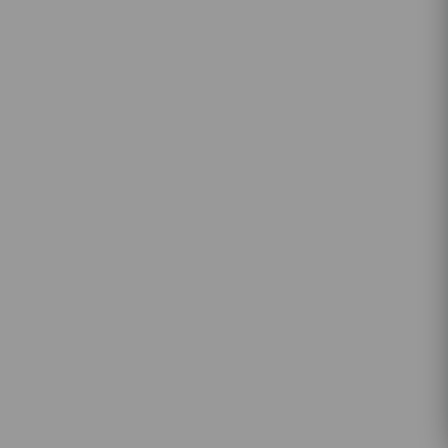
Layer Popup Close