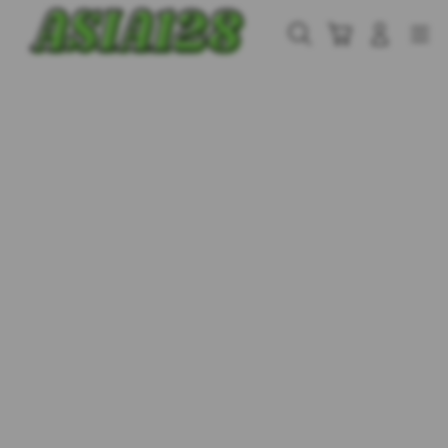
Skip
to
Cari
Troli
Login
Navigation
content