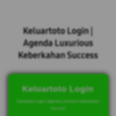
Keluartoto Login |
Agenda Luxurious
Keberkahan Success
Keluartoto Login
Keluartoto Login | Agenda Luxurious Keberkahan
Success