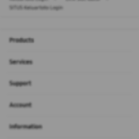
SITUS Keluartoto Login
Buka
Footer Navigation
Products
Buka
Services
Buka
Support
Buka
Account
Buka
Information
Buka