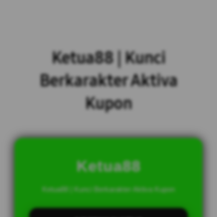
Ketua88 | Kunci
Berkarakter Aktiva
Kupon
Ketua88
Ketua88 | Kunci Berkarakter Aktiva Kupon