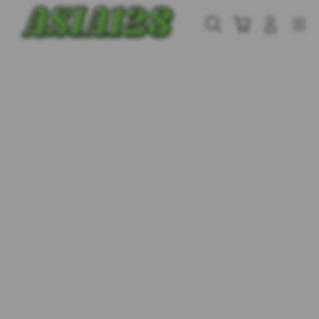
Skip
to
Cari
Troli
Login
Navigation
content