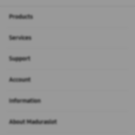
Buka
Footer Navigation
Products
Buka
Services
Buka
Support
Buka
Account
Buka
Information
Buka
About Maduraslot