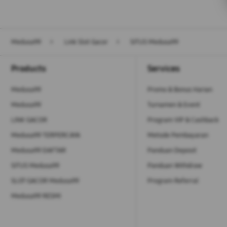
Medusa99
>
Link Slot Gacor
>
SITUS Medusa99
Footer Navigation
Products
Services
Medusa99
Promo & Bonus Harian
Medusa99
Turnamen & Event
LINK GACOR
Program VIP & Cashback
Medusa99 TERPERCAYA
Metode Pembayaran
Medusa99 DAFTAR
Panduan Deposit
SITUS Medusa99
Panduan Withdraw
SLOT GACOR Medusa99
Program Referral
Medusa99 RESMI