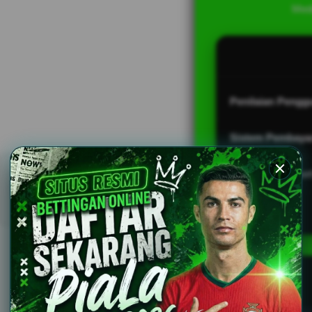
Medu
Penilaian Pengg
Sistem Pembaya
Layanan Suppor
+4 lebih
banyak
Platform