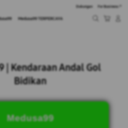
Dukungan
For Business
Cari
Troli
Login/Sign-Up
dusa99
Medusa99 TERPERCAYA
Cari
 | Kendaraan Andal Gol
Bidikan
Medusa99