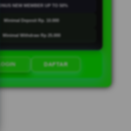
ONUS NEW MEMBER UP TO 50%
Minimal Deposit Rp. 10.000
Minimal Withdraw Rp 25.000
LOGIN
DAFTAR