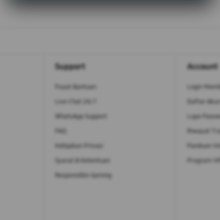
Support
Account
Pusat Bantuan
Login Mem
Live Chat 24/7
Daftar Aku
WhatsApp Support
Lupa Passw
FAQ
Riwayat Tr
Kebijakan Privasi
Panduan Ver
Syarat & Ketentuan
Program VI
Responsible Gaming