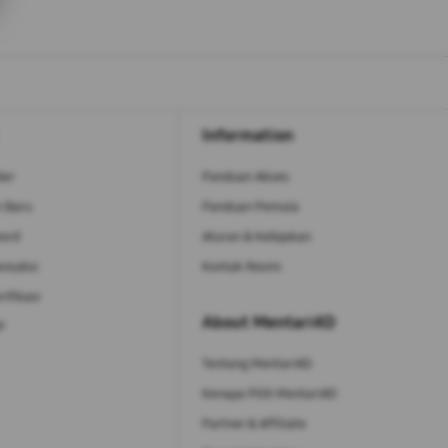
Information
ber
Panduan Akses
n Baru
Panduan Pemula
ord
Aturan & Kebijakan
ansaksi
Kontak Resmi
ifikasi
About Mentari4D
P
Tentang Mentari4D
Kenapa Pilih Mentari4D
Partner & Affiliate