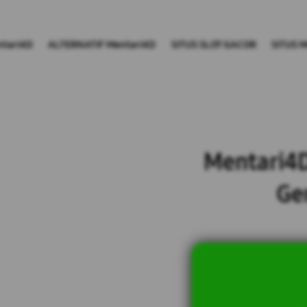
ntari4D
ALTERNATIF Mentari4D
SITUS SLOT GACOR
SITUS 
Mentari4D
Ge