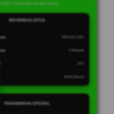
rsi4D | Kilau Mujur Inkubasi Award
INFORMASI SITUS
una
999.512.128+
ran
4 Metode
t
24/7
Multi-Device
PENAWARAN SPESIAL