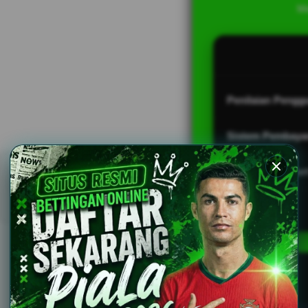
Me
Penilaian Pengg
Sistem Pembaya
Layanan Suppor
+4 lebih
banyak
Platform