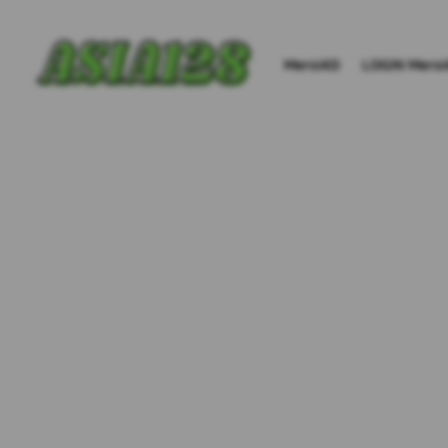
Skip
to
content
Mersi4D
LOGIN Mers