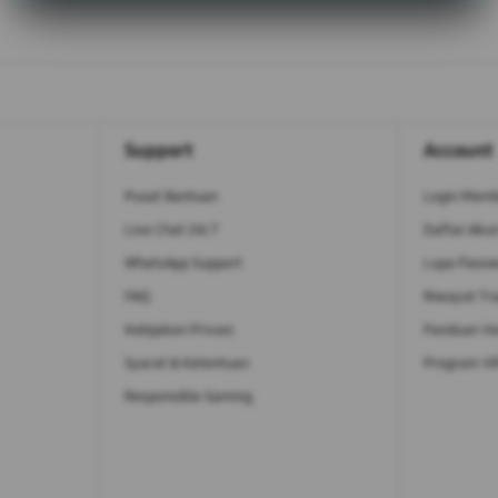
Support
Account
Pusat Bantuan
Login Mem
Live Chat 24/7
Daftar Aku
WhatsApp Support
Lupa Passw
FAQ
Riwayat Tr
Kebijakan Privasi
Panduan Ver
Syarat & Ketentuan
Program VI
Responsible Gaming