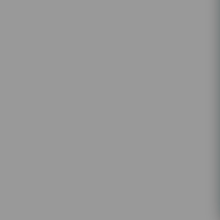
Layer Popup Close