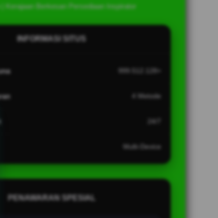
 | Kerajaan Berkesan Persediaan Inspirator
INFORMASI SITUS
una
999.512.128+
ran
4 Metode
t
24/7
Multi-Device
PENAWARAN SPESIAL