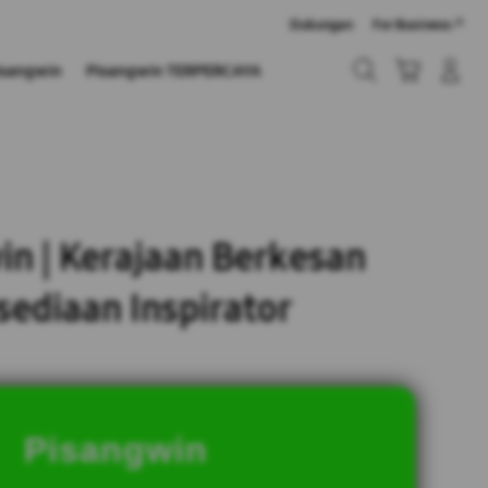
Dukungan
For Business
Cari
Troli
Login/Sign-Up
isangwin
Pisangwin TERPERCAYA
Cari
in | Kerajaan Berkesan
sediaan Inspirator
Pisangwin