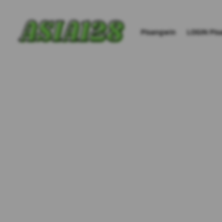
Skip
to
content
Pisangwin
LOGIN Pis