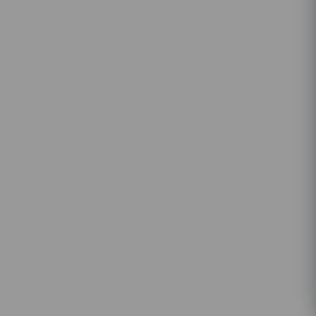
Layer Popup Close