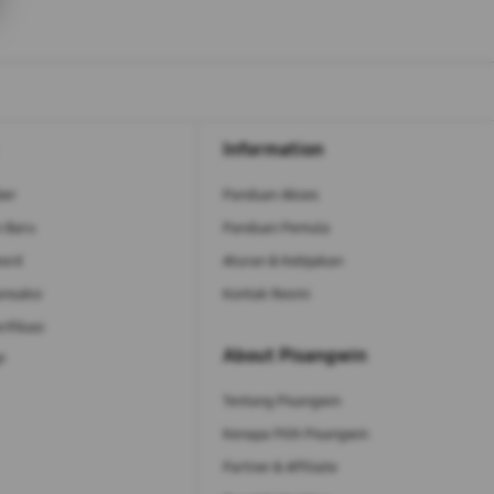
Information
ber
Panduan Akses
n Baru
Panduan Pemula
ord
Aturan & Kebijakan
ansaksi
Kontak Resmi
ifikasi
About Pisangwin
P
Tentang Pisangwin
Kenapa Pilih Pisangwin
Partner & Affiliate