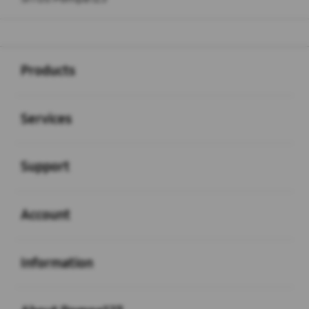
Buka
Footer Navigation
Products
Buka
Services
Buka
Support
Buka
Account
Buka
Information
Buka