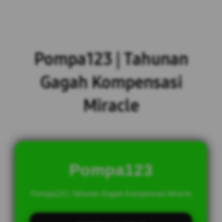
Pompa123 | Tahunan
Gagah Kompensasi
Miracle
Pompa123
Pompa123 | Tahunan Gagah Kompensasi Miracle