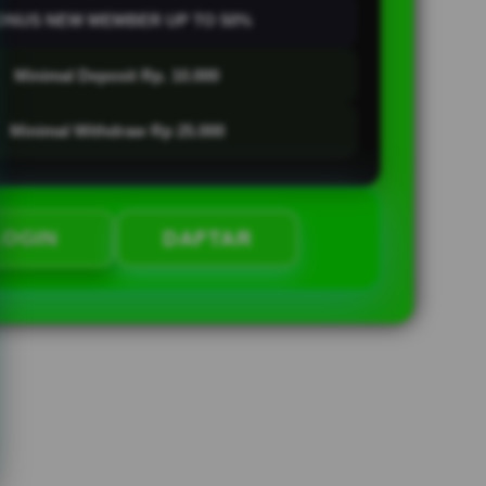
ONUS NEW MEMBER UP TO 50%
Minimal Deposit Rp. 10.000
Minimal Withdraw Rp 25.000
LOGIN
DAFTAR