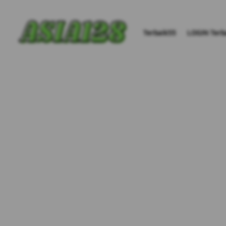
Skip
to
content
Terbaik55
LOGIN Terb