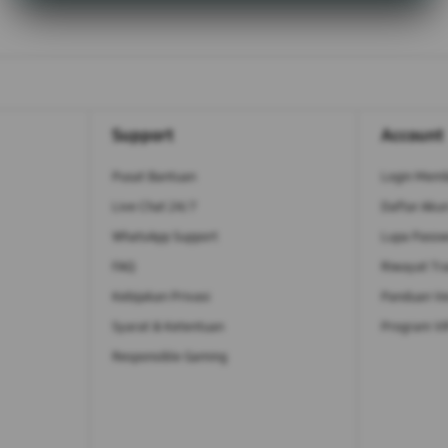
Support
Account
Pusat Bantuan
Login Mem
Live Chat 24/7
Daftar Aku
WhatsApp Support
Lupa Passw
FAQ
Riwayat Tr
Kebijakan Privasi
Panduan Ver
Syarat & Ketentuan
Program VI
Responsible Gaming