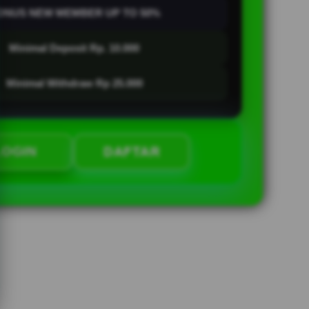
ONUS NEW MEMBER UP TO 50%
Minimal Deposit Rp. 10.000
Minimal Withdraw Rp 25.000
LOGIN
DAFTAR