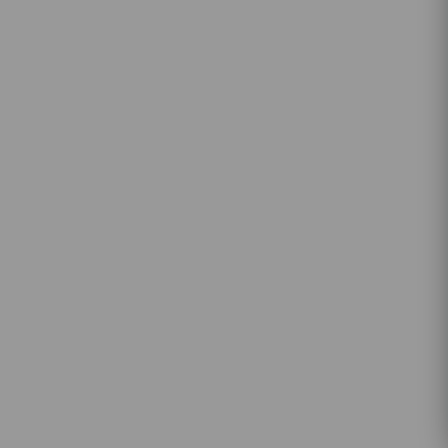
Layer Popup Close