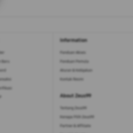
Information
ber
Panduan Akses
n Baru
Panduan Pemula
ord
Aturan & Kebijakan
ansaksi
Kontak Resmi
ifikasi
About Zeus99
P
Tentang Zeus99
Kenapa Pilih Zeus99
Partner & Affiliate