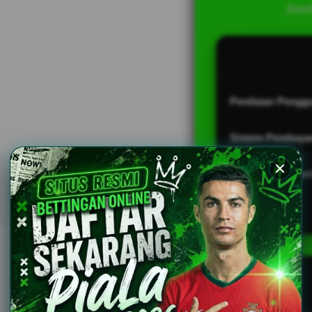
Zeus9
Penilaian Pengg
Sistem Pembaya
Layanan Suppor
+4 lebih
banyak
Platform