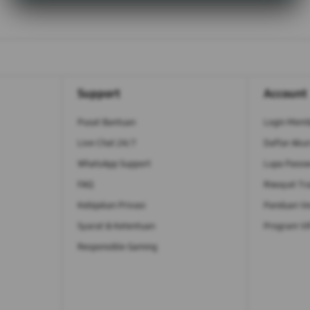
Support
Account
Pusat Bantuan
Login Mem
Live Chat 24/7
Daftar Aku
WhatsApp Support
Lupa Passw
FAQ
Riwayat Tr
Kebijakan Privasi
Panduan Ver
Syarat & Ketentuan
Program VI
Responsible Gaming